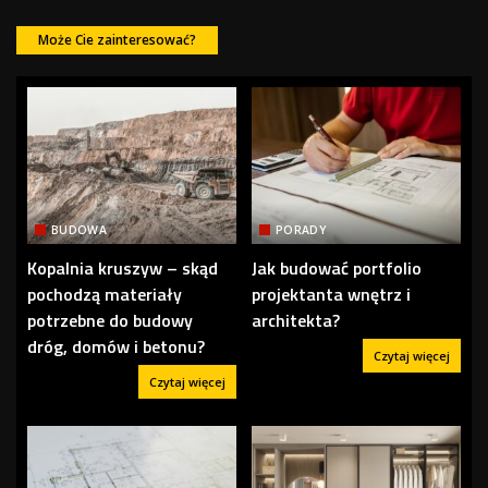
Może Cie zainteresować?
BUDOWA
PORADY
Kopalnia kruszyw – skąd
Jak budować portfolio
pochodzą materiały
projektanta wnętrz i
potrzebne do budowy
architekta?
dróg, domów i betonu?
Czytaj więcej
Czytaj więcej