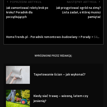
POPRZEDNI ARTYKUŁ
NASTĘPNY ARTYKUŁ
Jak zamontować rolety krok po
Jak przygotować ogród na zimę?
kroku? Poradnik dla
Lista zadań, o której musisz
początkujących
pamiętać
HomeTrends.pl - Poradnik remontowo-budowlany
>
Porady
>
Siła wolontariatu pracowniczego: korzyści dla firm i społeczeństwa
WYRÓŻNIONE PRZEZ REDAKCJĘ:
Tapetowanie ścian – jak wykonać?
Kiedy siać trawę – wiosną, latem czy
jesienią?