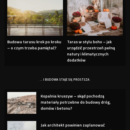
Budowa tarasu krok po kroku
Taras w stylu boho – jak
– o czym trzeba pamiętać?
urządzić przestrzeń pełną
natury i klimatycznych
dodatków
… I BUDOWA STAJE SIĘ PROSTSZA:
Kopalnia kruszyw – skąd pochodzą
materiały potrzebne do budowy dróg,
domów i betonu?
Jak architekt powinien zaplanować