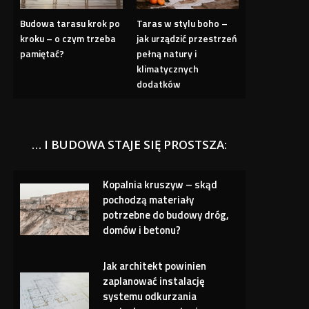
Budowa tarasu krok po
Taras w stylu boho –
kroku – o czym trzeba
jak urządzić przestrzeń
pamiętać?
pełną natury i
klimatycznych
dodatków
… I BUDOWA STAJE SIĘ PROSTSZA:
Kopalnia kruszyw – skąd
pochodzą materiały
potrzebne do budowy dróg,
domów i betonu?
Jak architekt powinien
zaplanować instalację
systemu odkurzania