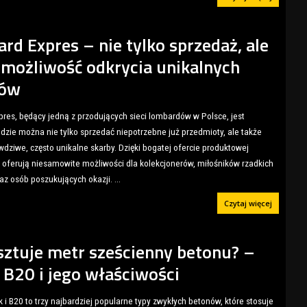
rd Expres – nie tylko sprzedaż, ale
 możliwość odkrycia unikalnych
bów
res, będący jedną z przodujących sieci lombardów w Polsce, jest
dzie można nie tylko sprzedać niepotrzebne już przedmioty, ale także
wdziwe, często unikalne skarby. Dzięki bogatej ofercie produktowej
 oferują niesamowite możliwości dla kolekcjonerów, miłośników rzadkich
raz osób poszukujących okazji.
...
Czytaj więcej
osztuje metr sześcienny betonu? –
 B20 i jego właściwości
k i B20 to trzy najbardziej popularne typy zwykłych betonów, które stosuje