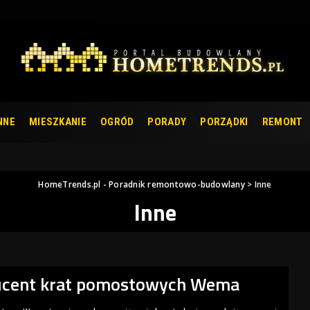
NNE
MIESZKANIE
OGRÓD
PORADY
PORZĄDKI
REMONT
HomeTrends.pl - Poradnik remontowo-budowlany
>
Inne
Inne
ucent krat pomostowych Wema