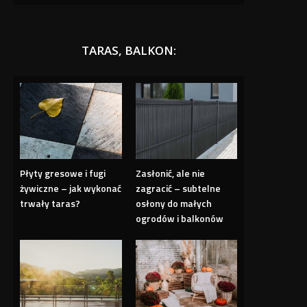
TARAS, BALKON:
Płyty gresowe i fugi
Zasłonić, ale nie
żywiczne – jak wykonać
zagracić – subtelne
trwały taras?
osłony do małych
ogrodów i balkonów