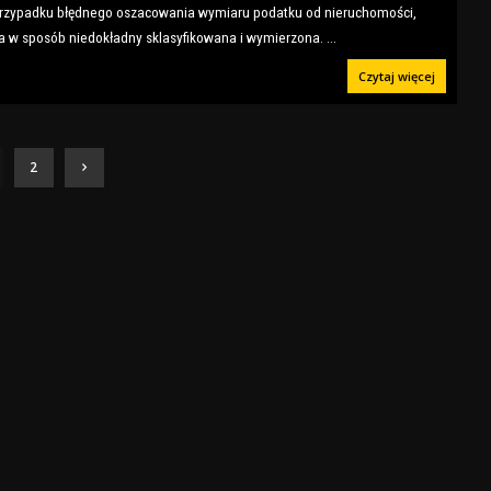
przypadku błędnego oszacowania wymiaru podatku od nieruchomości,
ła w sposób niedokładny sklasyfikowana i wymierzona.
...
Czytaj więcej
2