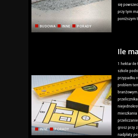
się powszec
przy tym ma
poniższym t
BUDOWA
INNE
PORADY
Ile m
1 hektar il
szkole pods
przypadku r
problem ten
branżowym. 
przelicznik
niejednokro
mieszkania 
przeliczani
grosz przy 
INNE
PORADY
nadpłaty po