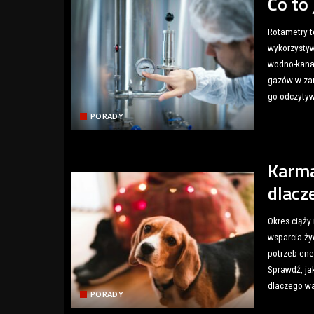
Co to
Rotametry t
wykorzystyw
wodno-kanal
gazów w zam
go odczyty
PORADY
Karma
dlacz
Okres ciąży
wsparcia ż
potrzeb ene
Sprawdź, ja
dlaczego wa
PORADY