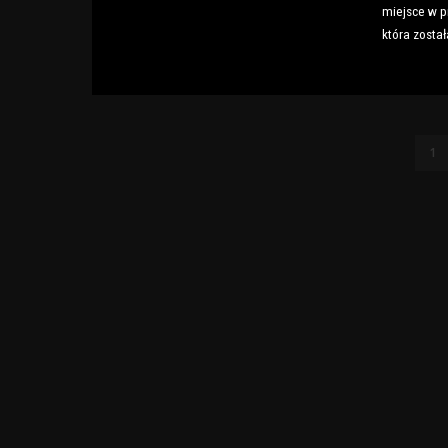
miejsce w 
która zosta
1