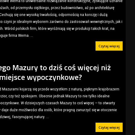
towe Wema to uniwersalne rozwiązanie konstrukcyjne, zyskujące uznanie
nżach, od przemysłu ciężkiego, przez budownictwo, aż po architekturę
 Cechują się one wysoką trwałością, odpornością na korozję i dużą
co czyni je idealnym wyborem zarówno do zastosowań wewnętrznych, jak i
. Wśród polskich firm, które wyróżniają się w produkcji takich krat, na
uguje firma Wema.
...
Czytaj więcej
ego Mazury to dziś coś więcej niż
 miejsce wypoczynkowe?
 Mazurami kojarzą się przede wszystkim z naturą, pięknym krajobrazem
ezior, czy też spokojem. Obecnie jednak Mazury to nie tylko idealne
oczynkowe. W dzisiejszych czasach Mazury to coś więcej — to otwarty
ry daje duże możliwości dla osób, które pragną zanurzyć się w otoczenie
dziwej, fascynującej natury.
...
Czytaj więcej