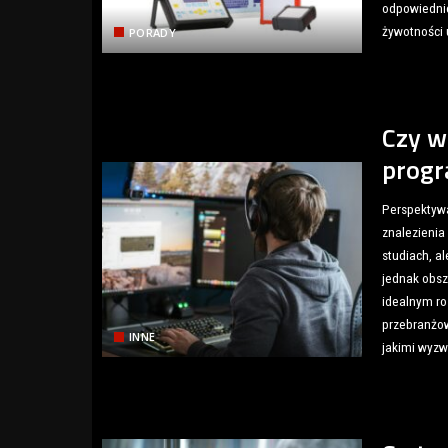
odpowiednie
żywotności 
PORADY
Czy w
progr
Perspektywa
znalezienia
studiach, a
jednak obsza
idealnym ro
przebranżowi
INNE
jakimi wyzw