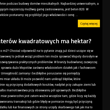
hnie podczas budowy domów mieszkalnych. Najbardziej uniwersalnym, a
jącym najszerszą możliwą gamę zastosowania, jest beton B20. W
ekście postaramy się przybliżyć jego właściwości i cenę.
...
Czytaj więcej
aterów kwadratowych ma hektar?
e to m2? Chociaż odpowiedź na to pytanie znają już dzieci uczące się w
tawowej to jednak wciąż problem ten może sprawiać kłopoty dorosłym w
ozwiązywania praktycznych problemów. W branży budowlanej zazwyczaj
 sprawia dużo kłopotów zarówno właścicielom działek jak i fachowcom
Umiejętność zamiany i bezbłędne poruszanie się pomiędzy
ami miar układu SI może pozwolić nam uniknąć błędów, które
tnie są przyczyną dodatkowych kosztów, nadpłat przy zakupie ziemi lub
albo marnotrawstwa przy obsiewaniu pól uprawnych. Bezbłędne
e miar powierzchni jest zatem ważne wszędzie tam, gdzie liczy się każdy
zawieraniu transakcji lub gdzie błędy w pomiarze mogą być przyczyną
datku lub kar finansowych ze strony urzędy skarbowego tak jak ma to