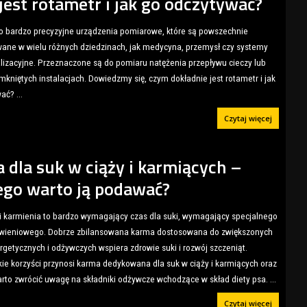
 jest rotametr i jak go odczytywać?
o bardzo precyzyjne urządzenia pomiarowe, które są powszechnie
ane w wielu różnych dziedzinach, jak medycyna, przemysł czy systemy
izacyjne. Przeznaczone są do pomiaru natężenia przepływu cieczy lub
kniętych instalacjach. Dowiedzmy się, czym dokładnie jest rotametr i jak
wać?
...
Czytaj więcej
 dla suk w ciąży i karmiących –
ego warto ją podawać?
 i karmienia to bardzo wymagający czas dla suki, wymagający specjalnego
ywieniowego. Dobrze zbilansowana karma dostosowana do zwiększonych
rgetycznych i odżywczych wspiera zdrowie suki i rozwój szczeniąt.
kie korzyści przynosi karma dedykowana dla suk w ciąży i karmiących oraz
rto zwrócić uwagę na składniki odżywcze wchodzące w skład diety psa.
...
Czytaj więcej