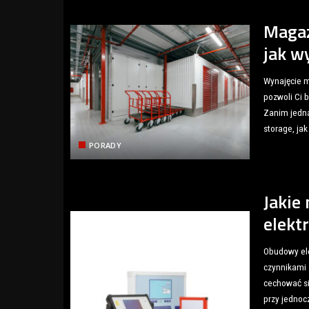
Maga
jak w
Wynajęcie 
pozwoli Ci 
Zanim jedna
storage, jak
PORADY
Jakie
elekt
Obudowy ele
czynnikami 
cechować si
przy jednoc