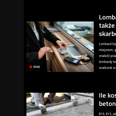
Lomba
także
skar
Lombard Exp
miejscem, g
znaleźć pra
lombardy te
INNE
znalezisk o
Ile k
beton
B10, B15, ja