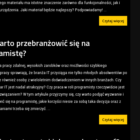
go materiału ma istotne znaczenie zarówno dla funkcjonalności, jak i
urządzenia. Jaki materiał będzie najlepszy? Podpowiadamy!
...
Czytaj więcej
arto przebranżowić się na
amistę?
 pracy zdalnej, wysokich zarobków oraz możliwości szybkiego
 pracy sprawiają, że branża IT przyciąga nie tylko młodych absolwentów po
le również osoby z wieloletnim doświadczeniem w innych branżach. Czy
r IT jest nadal atrakcyjny? Czy praca w roli programisty rzeczywiście jest
związaniem? W tym artykule przyjrzymy się, czy warto podjąć wyzwanie i
ć się na programistę, jakie korzyści niesie za sobą taka decyzja oraz z
aniami trzeba się zmierzyć.
...
Czytaj więcej