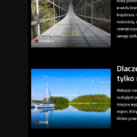
Kraty pomos
w wielu bra
krajobrazu.
nośnością, 
zewnętrznych
uwagę zasł
PORADY
Dlacz
tylko
Wakacje nad
rozległych j
miejsce wyp
region, któ
bliskie praw
DOM