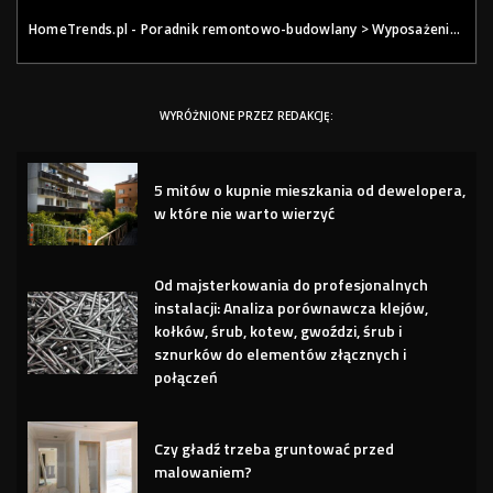
HomeTrends.pl - Poradnik remontowo-budowlany
>
Wyposażenie
>
Na
WYRÓŻNIONE PRZEZ REDAKCJĘ:
5 mitów o kupnie mieszkania od dewelopera,
w które nie warto wierzyć
Od majsterkowania do profesjonalnych
instalacji: Analiza porównawcza klejów,
kołków, śrub, kotew, gwoździ, śrub i
sznurków do elementów złącznych i
połączeń
Czy gładź trzeba gruntować przed
malowaniem?