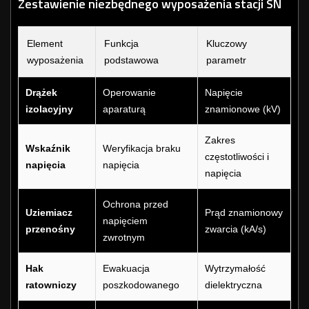
Zestawienie niezbędnego wyposażenia stacji SN
Element
Funkcja
Kluczowy
wyposażenia
podstawowa
parametr
Drążek
Operowanie
Napięcie
izolacyjny
aparaturą
znamionowe (kV)
Zakres
Wskaźnik
Weryfikacja braku
częstotliwości i
napięcia
napięcia
napięcia
Ochrona przed
Uziemiacz
Prąd znamionowy
napięciem
przenośny
zwarcia (kA/s)
zwrotnym
Hak
Ewakuacja
Wytrzymałość
ratowniczy
poszkodowanego
dielektryczna