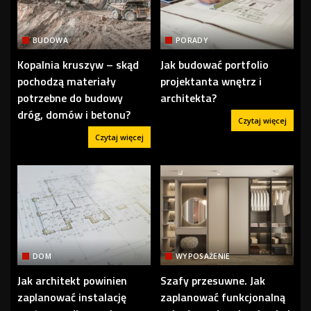
BUDOWA
PORADY
Kopalnia kruszyw – skąd
Jak budować portfolio
pochodzą materiały
projektanta wnętrz i
potrzebne do budowy
architekta?
dróg, domów i betonu?
Czytaj więcej
Czytaj więcej
DOM
WYPOSAŻENIE
Jak architekt powinien
Szafy przesuwne. Jak
zaplanować instalację
zaplanować funkcjonalną