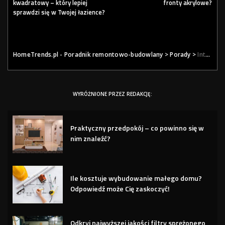
kwadratowy – który lepiej
fronty akrylowe?
sprawdzi się w Twojej łazience?
HomeTrends.pl - Poradnik remontowo-budowlany
>
Porady
>
Internet i telewizja w jednym pakiecie – czy warto?
WYRÓŻNIONE PRZEZ REDAKCJĘ:
Praktyczny przedpokój – co powinno się w
nim znaleźć?
Ile kosztuje wybudowanie małego domu?
Odpowiedź może Cię zaskoczyć!
Odkryj najwyższej jakości filtry sprężonego