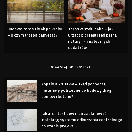
Budowa tarasu krok po kroku
Taras w stylu boho – jak
– o czym trzeba pamiętać?
urządzić przestrzeń pełną
natury i klimatycznych
dodatków
… I BUDOWA STAJE SIĘ PROSTSZA:
Kopalnia kruszyw – skąd pochodzą
materiały potrzebne do budowy dróg,
domów i betonu?
Jak architekt powinien zaplanować
instalację systemu odkurzania centralnego
na etapie projektu?