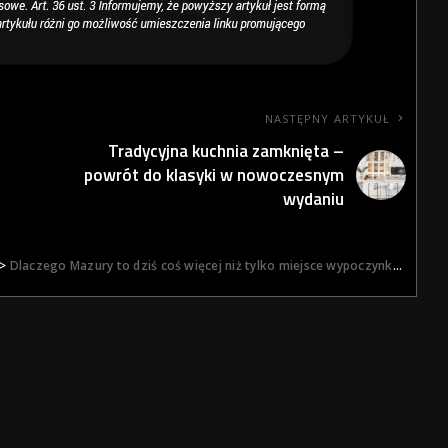
NASTĘPNY ARTYKUŁ
Tradycyjna kuchnia zamknięta –
powrót do klasyki w nowoczesnym
wydaniu
>
Dlaczego Mazury to dziś coś więcej niż tylko miejsce wypoczynkowe?