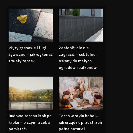
Płyty gresowe i fugi
Zasłonić, ale nie
żywiczne – jak wykonać
zagracić – subtelne
trwały taras?
osłony do małych
ogrodów i balkonów
Budowa tarasu krok po
Taras w stylu boho –
kroku – o czym trzeba
jak urządzić przestrzeń
pamiętać?
pełną natury i