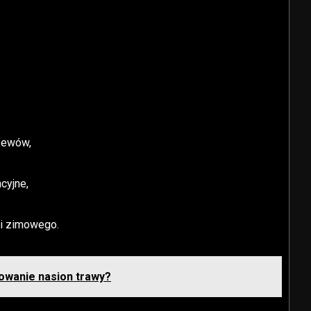
rzewów,
cyjne,
i zimowego.
kowanie nasion trawy?