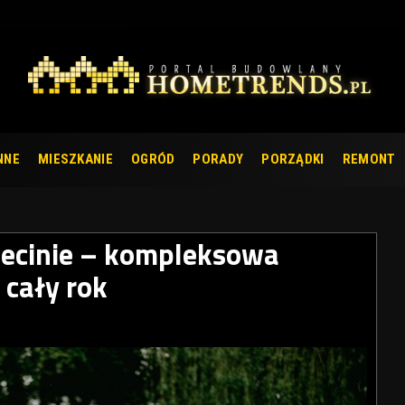
NNE
MIESZKANIE
OGRÓD
PORADY
PORZĄDKI
REMONT
zecinie – kompleksowa
 cały rok