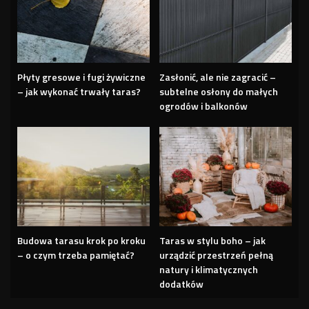
Płyty gresowe i fugi żywiczne
Zasłonić, ale nie zagracić –
– jak wykonać trwały taras?
subtelne osłony do małych
ogrodów i balkonów
Budowa tarasu krok po kroku
Taras w stylu boho – jak
– o czym trzeba pamiętać?
urządzić przestrzeń pełną
natury i klimatycznych
dodatków