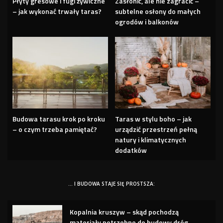
Płyty gresowe i fugi żywiczne
Zasłonić, ale nie zagracić –
– jak wykonać trwały taras?
subtelne osłony do małych
ogrodów i balkonów
Budowa tarasu krok po kroku
Taras w stylu boho – jak
– o czym trzeba pamiętać?
urządzić przestrzeń pełną
natury i klimatycznych
dodatków
… I BUDOWA STAJE SIĘ PROSTSZA:
Kopalnia kruszyw – skąd pochodzą
materiały potrzebne do budowy dróg,