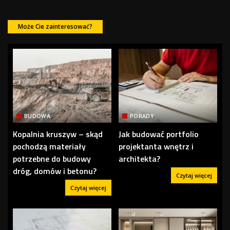
Może Cie zainteresować?
BUDOWA
PORADY
Kopalnia kruszyw – skąd
Jak budować portfolio
pochodzą materiały
projektanta wnętrz i
potrzebne do budowy
architekta?
dróg, domów i betonu?
Czytaj więcej
Czytaj więcej