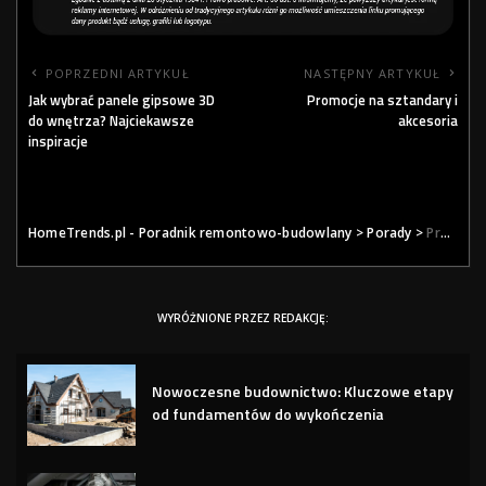
POPRZEDNI ARTYKUŁ
NASTĘPNY ARTYKUŁ
Jak wybrać panele gipsowe 3D
Promocje na sztandary i
do wnętrza? Najciekawsze
akcesoria
inspiracje
HomeTrends.pl - Poradnik remontowo-budowlany
>
Porady
>
Producent krat pomostowych Wema
WYRÓŻNIONE PRZEZ REDAKCJĘ:
Nowoczesne budownictwo: Kluczowe etapy
od fundamentów do wykończenia