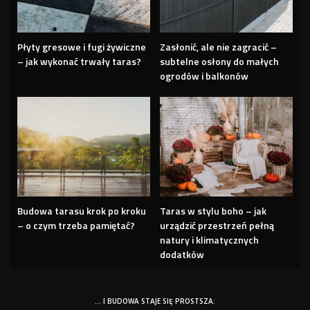
Płyty gresowe i fugi żywiczne
Zasłonić, ale nie zagracić –
– jak wykonać trwały taras?
subtelne osłony do małych
ogrodów i balkonów
Budowa tarasu krok po kroku
Taras w stylu boho – jak
– o czym trzeba pamiętać?
urządzić przestrzeń pełną
natury i klimatycznych
dodatków
… I BUDOWA STAJE SIĘ PROSTSZA: