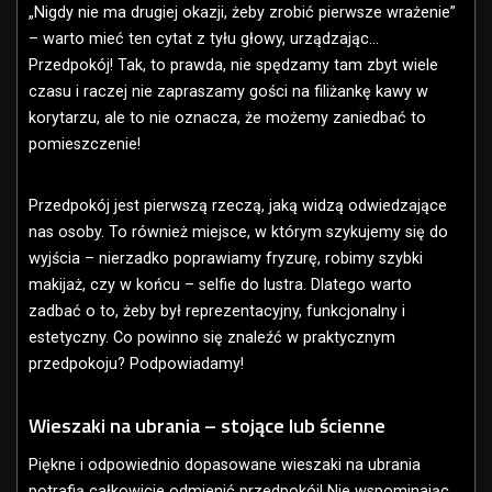
„Nigdy nie ma drugiej okazji, żeby zrobić pierwsze wrażenie”
– warto mieć ten cytat z tyłu głowy, urządzając…
Przedpokój! Tak, to prawda, nie spędzamy tam zbyt wiele
czasu i raczej nie zapraszamy gości na filiżankę kawy w
korytarzu, ale to nie oznacza, że możemy zaniedbać to
pomieszczenie!
Przedpokój jest pierwszą rzeczą, jaką widzą odwiedzające
nas osoby. To również miejsce, w którym szykujemy się do
wyjścia – nierzadko poprawiamy fryzurę, robimy szybki
makijaż, czy w końcu – selfie do lustra. Dlatego warto
zadbać o to, żeby był reprezentacyjny, funkcjonalny i
estetyczny. Co powinno się znaleźć w praktycznym
przedpokoju? Podpowiadamy!
Wieszaki na ubrania – stojące lub ścienne
Piękne i odpowiednio dopasowane wieszaki na ubrania
potrafią całkowicie odmienić przedpokój! Nie wspominając