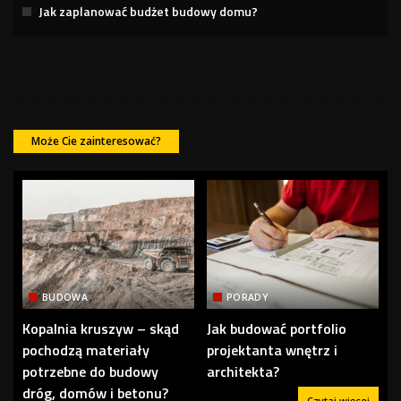
Jak zaplanować budżet budowy domu?
Może Cie zainteresować?
BUDOWA
PORADY
Kopalnia kruszyw – skąd
Jak budować portfolio
pochodzą materiały
projektanta wnętrz i
potrzebne do budowy
architekta?
dróg, domów i betonu?
Czytaj więcej