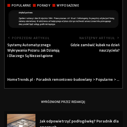
POPULARNE
PORADY
WYPOSAŻENIE
POPRZEDNI ARTYKUŁ
NASTĘPNY ARTYKUŁ
Systemy Automatycznego
Gdzie zamówić kubek na dzień
Wykrywania Pożaru: Jak Działają
nauczyciela?
i Dlaczego Są Niezastąpione
HomeTrends.pl - Poradnik remontowo-budowlany
>
Popularne
>
Prakt
WYRÓŻNIONE PRZEZ REDAKCJĘ:
Jak odpowietrzyć podłogówkę? Poradnik dla
opornych