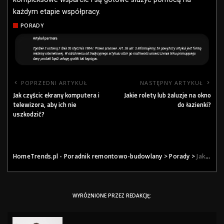
każdym etapie współpracy.
PORADY
POPRZEDNI ARTYKUŁ
NASTĘPNY ARTYKUŁ
Jak czyścic ekrany komputera i
Jakie rolety lub żaluzje na okno
telewizora, aby ich nie
do łazienki?
uszkodzić?
HomeTrends.pl - Poradnik remontowo-budowlany
>
Porady
>
Jak wybrać najlepszego wykonawcę mikrocementu w Warszawie?
WYRÓŻNIONE PRZEZ REDAKCJĘ: