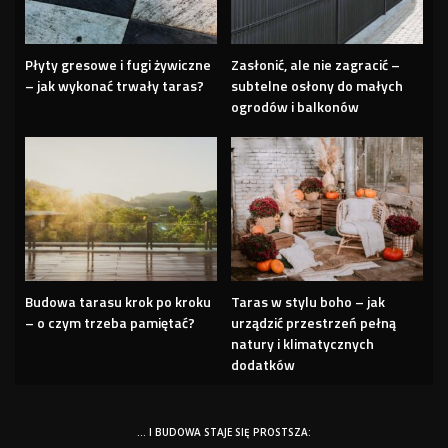
Płyty gresowe i fugi żywiczne
Zasłonić, ale nie zagracić –
– jak wykonać trwały taras?
subtelne osłony do małych
ogrodów i balkonów
Budowa tarasu krok po kroku
Taras w stylu boho – jak
– o czym trzeba pamiętać?
urządzić przestrzeń pełną
natury i klimatycznych
dodatków
… I BUDOWA STAJE SIĘ PROSTSZA: