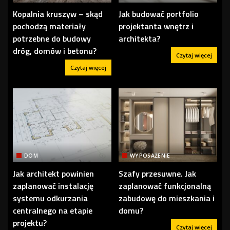
Kopalnia kruszyw – skąd
Jak budować portfolio
pochodzą materiały
projektanta wnętrz i
potrzebne do budowy
architekta?
dróg, domów i betonu?
Czytaj więcej
Czytaj więcej
DOM
WYPOSAŻENIE
Jak architekt powinien
Szafy przesuwne. Jak
zaplanować instalację
zaplanować funkcjonalną
systemu odkurzania
zabudowę do mieszkania i
centralnego na etapie
domu?
projektu?
Czytaj więcej