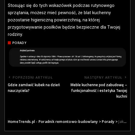
Stosując się do tych wskazówek podczas rutynowego
sprzątania, możesz mieć pewność, że blat kuchenny
pozostanie higieniczną powierzchnią, na której
przygotowywanie posiłków będzie bezpieczne dla Twojej
rodziny.
PORADY
POPRZEDNI ARTYKUŁ
NASTĘPNY ARTYKUŁ
Gdzie zamówić kubek na dzień
Meble kuchenne pod zabudowę –
nauczyciela?
funkcjonalność i estetyka Twojej
kuchni
HomeTrends.pl - Poradnik remontowo-budowlany
>
Porady
>
Jak skutecznie dezynfekować blat w kuchni?