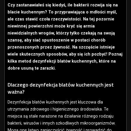
Czy zastanawiałeś się kiedyś, ile bakterii rozwija się na
blacie kuchennym? To przyprawiająca o mdłości myśl,
ale czas stawić czoła rzeczywistości.
Na tej pozornie
niewinnej powierzchni może kryć się armia
niewidzialnych wrogów, którzy tylko czekają na swoją
szansę, aby siać spustoszenie w postaci chorób
przenoszonych przez żywność. Na szczęście istnieje
wiele skutecznych sposobów, aby się ich pozbyć! Poznaj
kilka metod dezynfekcji blatów kuchennych, które na
dobre usuną te zarazki.
Dlaczego dezynfekcja blatów kuchennych jest
ważna?
Dezynfekcja blatów kuchennych jest kluczowa dla
utrzymania zdrowego i higienicznego środowiska. Te
miejsca są stale narażone na działanie różnego rodzaju
bakterii, wirusów i innych szkodliwych mikroorganizmów.
Mogą one łatwo zanieczyścić żywność i prowadzić do