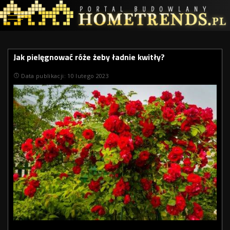
Jak pielęgnować róże żeby ładnie kwitły?
Data publikacji: 10 lutego 2023