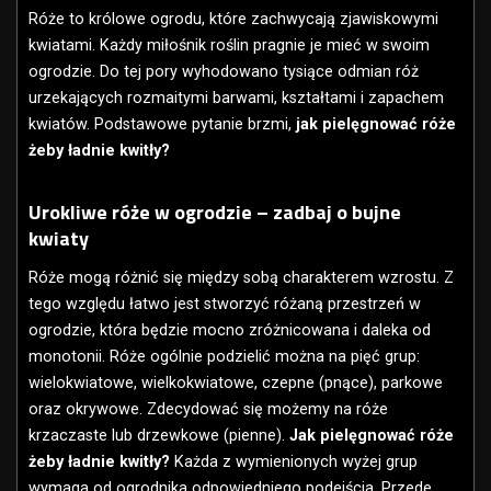
Róże to królowe ogrodu, które zachwycają zjawiskowymi
kwiatami. Każdy miłośnik roślin pragnie je mieć w swoim
ogrodzie. Do tej pory wyhodowano tysiące odmian róż
urzekających rozmaitymi barwami, kształtami i zapachem
kwiatów. Podstawowe pytanie brzmi,
jak pielęgnować róże
żeby ładnie kwitły?
Urokliwe róże w ogrodzie – zadbaj o bujne
kwiaty
Róże mogą różnić się między sobą charakterem wzrostu. Z
tego względu łatwo jest stworzyć różaną przestrzeń w
ogrodzie, która będzie mocno zróżnicowana i daleka od
monotonii. Róże ogólnie podzielić można na pięć grup:
wielokwiatowe, wielkokwiatowe, czepne (pnące), parkowe
oraz okrywowe. Zdecydować się możemy na róże
krzaczaste lub drzewkowe (pienne).
Jak pielęgnować róże
żeby ładnie kwitły?
Każda z wymienionych wyżej grup
wymaga od ogrodnika odpowiedniego podejścia. Przede