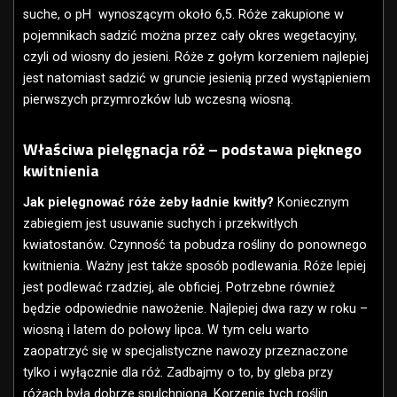
suche, o pH wynoszącym około 6,5. Róże zakupione w
pojemnikach sadzić można przez cały okres wegetacyjny,
czyli od wiosny do jesieni. Róże z gołym korzeniem najlepiej
jest natomiast sadzić w gruncie jesienią przed wystąpieniem
pierwszych przymrozków lub wczesną wiosną.
Właściwa pielęgnacja róż – podstawa pięknego
kwitnienia
Jak pielęgnować róże żeby ładnie kwitły?
Koniecznym
zabiegiem jest usuwanie suchych i przekwitłych
kwiatostanów. Czynność ta pobudza rośliny do ponownego
kwitnienia. Ważny jest także sposób podlewania. Róże lepiej
jest podlewać rzadziej, ale obficiej. Potrzebne również
będzie odpowiednie nawożenie. Najlepiej dwa razy w roku –
wiosną i latem do połowy lipca. W tym celu warto
zaopatrzyć się w specjalistyczne nawozy przeznaczone
tylko i wyłącznie dla róż. Zadbajmy o to, by gleba przy
różach była dobrze spulchniona. Korzenie tych roślin