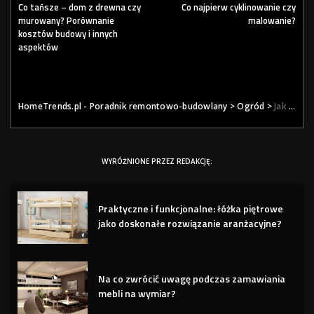
Co tańsze – dom z drewna czy
Co najpierw cyklinowanie czy
murowany? Porównanie
malowanie?
kosztów budowy i innych
aspektów
HomeTrends.pl - Poradnik remontowo-budowlany
>
Ogród
>
Jak pielęgnować róże żeby ładnie kwitły?
WYRÓŻNIONE PRZEZ REDAKCJĘ:
Praktyczne i funkcjonalne: łóżka piętrowe
jako doskonałe rozwiązanie aranżacyjne?
Na co zwrócić uwagę podczas zamawiania
mebli na wymiar?