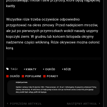
pozostawiając młode i silne przyrosty, które będą najpiękniej
kwitły.
Wszystkie róże trzeba oczywiście odpowiednio
przygotować na okres zimowy. Przed nadejściem mrozów,
ale już po pierwszych przymrozkach wokół nasady usypmy
kopczyki ziemi. W grudniu lub końcem listopada okryjmy
nadziemne części włókniną. Róże okrywowe można osłonić
korą.
TAGI
KWIATY
OGRÓD
RÓŻE
OGRÓD
POPULARNE
PORADY
POPRZEDNI ARTYKUŁ
NASTĘPNY ARTYKUŁ