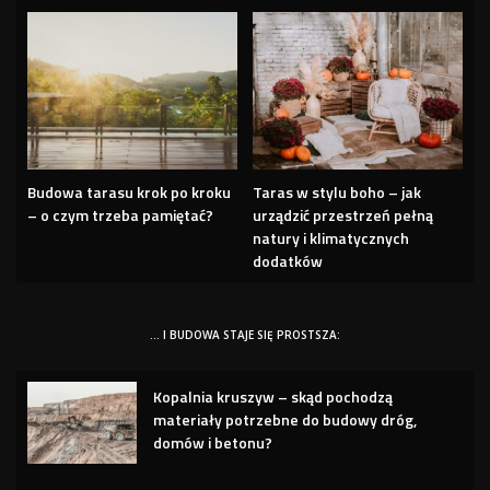
Budowa tarasu krok po kroku
Taras w stylu boho – jak
– o czym trzeba pamiętać?
urządzić przestrzeń pełną
natury i klimatycznych
dodatków
… I BUDOWA STAJE SIĘ PROSTSZA:
Kopalnia kruszyw – skąd pochodzą
materiały potrzebne do budowy dróg,
domów i betonu?