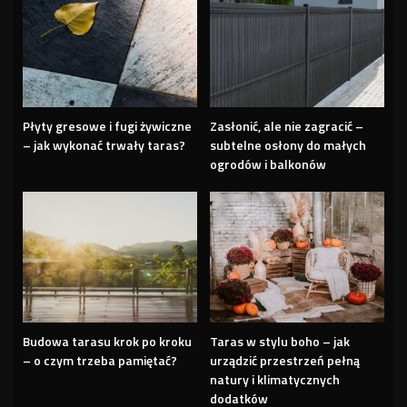
Płyty gresowe i fugi żywiczne
Zasłonić, ale nie zagracić –
– jak wykonać trwały taras?
subtelne osłony do małych
ogrodów i balkonów
Budowa tarasu krok po kroku
Taras w stylu boho – jak
– o czym trzeba pamiętać?
urządzić przestrzeń pełną
natury i klimatycznych
dodatków