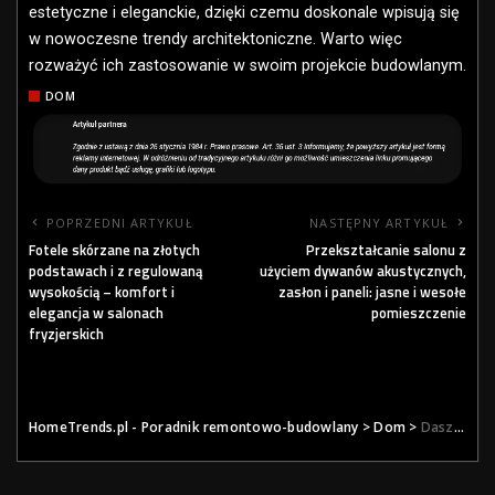
estetyczne i eleganckie, dzięki czemu doskonale wpisują się
w nowoczesne trendy architektoniczne. Warto więc
rozważyć ich zastosowanie w swoim projekcie budowlanym.
DOM
POPRZEDNI ARTYKUŁ
NASTĘPNY ARTYKUŁ
Fotele skórzane na złotych
Przekształcanie salonu z
podstawach i z regulowaną
użyciem dywanów akustycznych,
wysokością – komfort i
zasłon i paneli: jasne i wesołe
elegancja w salonach
pomieszczenie
fryzjerskich
HomeTrends.pl - Poradnik remontowo-budowlany
>
Dom
>
Daszki szklane marki Avis – idealne rozwiązanie dla nowoczesnych budynków