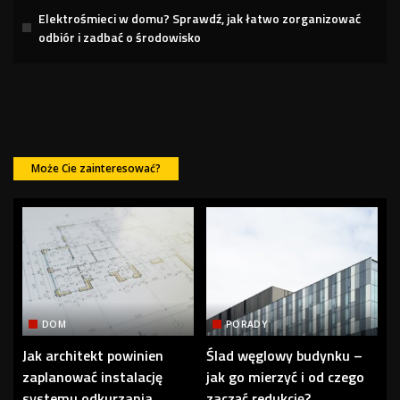
Elektrośmieci w domu? Sprawdź, jak łatwo zorganizować
odbiór i zadbać o środowisko
Może Cie zainteresować?
DOM
PORADY
Jak architekt powinien
Ślad węglowy budynku –
zaplanować instalację
jak go mierzyć i od czego
systemu odkurzania
zacząć redukcję?