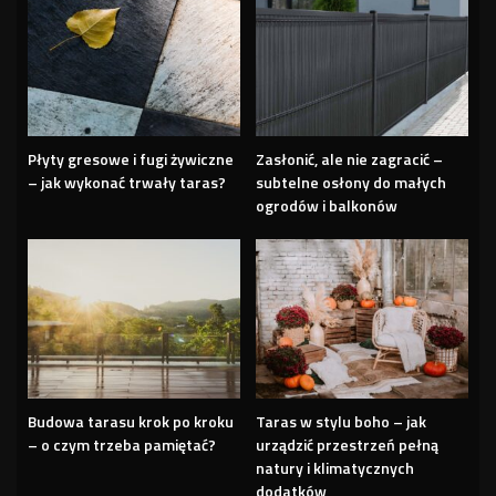
Płyty gresowe i fugi żywiczne
Zasłonić, ale nie zagracić –
– jak wykonać trwały taras?
subtelne osłony do małych
ogrodów i balkonów
Budowa tarasu krok po kroku
Taras w stylu boho – jak
– o czym trzeba pamiętać?
urządzić przestrzeń pełną
natury i klimatycznych
dodatków