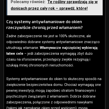
Polecamy również:
Te rośliny sprawdzają się w
donicach przez cały rok – sprawdź, które!
Czy systemy antywłamaniowe do okien
rzeczywiście chronią przed włamaniem?
Żadne zabezpieczenie nie jest w 100% skuteczne, ale
odpowiednio dobrane systemy antywłamaniowe znacząco
utrudniają włamanie.
Włamywacze najczęściej wybierają
łatwe cele
– jeśli zabezpieczenia wymagają zbyt dużo
czasu na sforsowanie, przestępcy zwykle rezygnują i
szukają mniej chronionych nieruchomości.
Systemy antywłamaniowe do okien to skuteczny sposób na
zwiększenie bezpieczeństwa domu. Chociaż wymagają one
pewnej inwestycji, mogą zapobiec stratom finansowym i
psychicznym związanym z włamaniem. Dobrze dobrane
zabezpieczenia, połączone z odpowiednimi nawykami
(takimi jak zamykanie okien przed wyjściem), mogą