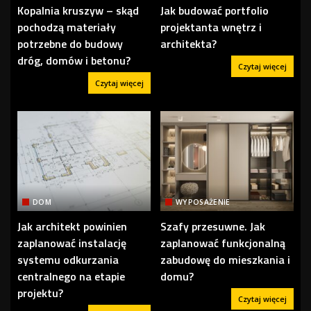
Kopalnia kruszyw – skąd
Jak budować portfolio
pochodzą materiały
projektanta wnętrz i
potrzebne do budowy
architekta?
dróg, domów i betonu?
Czytaj więcej
Czytaj więcej
DOM
WYPOSAŻENIE
Jak architekt powinien
Szafy przesuwne. Jak
zaplanować instalację
zaplanować funkcjonalną
systemu odkurzania
zabudowę do mieszkania i
centralnego na etapie
domu?
projektu?
Czytaj więcej