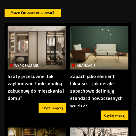
Może Cie zainteresować?
WYPOSAŻENIE
ARANŻACJE
Szafy przesuwne. Jak
Zapach jako element
zaplanować funkcjonalną
luksusu – jak detale
zabudowę do mieszkania i
zapachowe definiują
domu?
standard nowoczesnych
wnętrz?
Czytaj więcej
Czytaj więcej