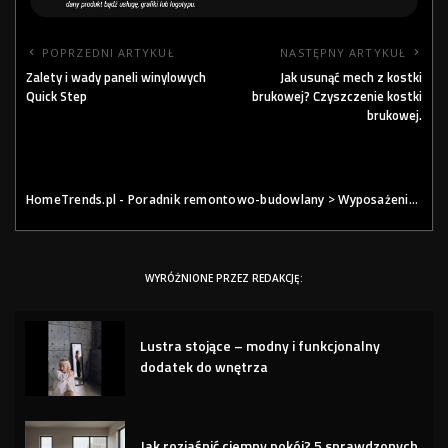
POPRZEDNI ARTYKUŁ
NASTĘPNY ARTYKUŁ
Zalety i wady paneli winylowych
Jak usunąć mech z kostki
Quick Step
brukowej? Czyszczenie kostki
brukowej.
HomeTrends.pl - Poradnik remontowo-budowlany
>
Wyposażenie
>
Ze
WYRÓŻNIONE PRZEZ REDAKCJĘ:
Lustra stojące – modny i funkcjonalny
dodatek do wnętrza
Jak rozjaśnić ciemny pokój? 5 sprawdzonych