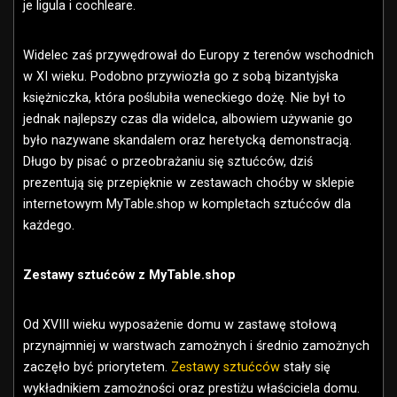
je ligula i cochleare.
Widelec zaś przywędrował do Europy z terenów wschodnich
w XI wieku. Podobno przywiozła go z sobą bizantyjska
księżniczka, która poślubiła weneckiego dożę. Nie był to
jednak najlepszy czas dla widelca, albowiem używanie go
było nazywane skandalem oraz heretycką demonstracją.
Długo by pisać o przeobrażaniu się sztućców, dziś
prezentują się przepięknie w zestawach choćby w sklepie
internetowym MyTable.shop w kompletach sztućców dla
każdego.
Zestawy sztućców z MyTable.shop
Od XVIII wieku wyposażenie domu w zastawę stołową
przynajmniej w warstwach zamożnych i średnio zamożnych
zaczęło być priorytetem.
Zestawy sztućców
stały się
wykładnikiem zamożności oraz prestiżu właściciela domu.