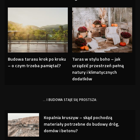
Budowa tarasu krok po kroku
Taras w stylu boho – jak
– o czym trzeba pamiętać?
urządzić przestrzeń pełną
natury i klimatycznych
dodatków
… I BUDOWA STAJE SIĘ PROSTSZA:
Kopalnia kruszyw – skąd pochodzą
materiały potrzebne do budowy dróg,
domów i betonu?