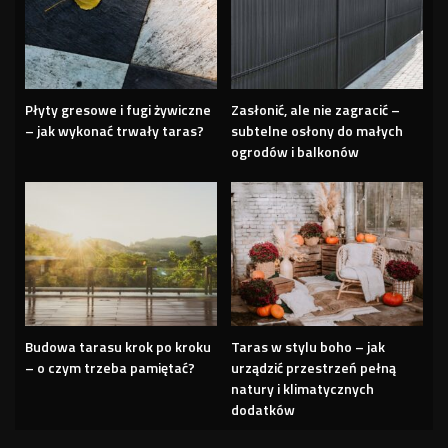
Płyty gresowe i fugi żywiczne
Zasłonić, ale nie zagracić –
– jak wykonać trwały taras?
subtelne osłony do małych
ogrodów i balkonów
Budowa tarasu krok po kroku
Taras w stylu boho – jak
– o czym trzeba pamiętać?
urządzić przestrzeń pełną
natury i klimatycznych
dodatków