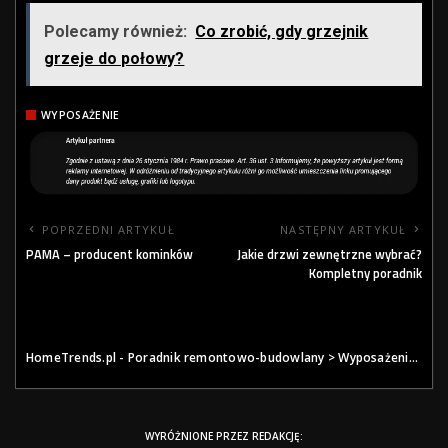
Polecamy również:
Co zrobić, gdy grzejnik
grzeje do połowy?
WYPOSAŻENIE
POPRZEDNI ARTYKUŁ
NASTĘPNY ARTYKUŁ
PAMA – producent kominków
Jakie drzwi zewnętrzne wybrać?
Kompletny poradnik
HomeTrends.pl - Poradnik remontowo-budowlany
>
Wyposażenie
>
St
WYRÓŻNIONE PRZEZ REDAKCJĘ: