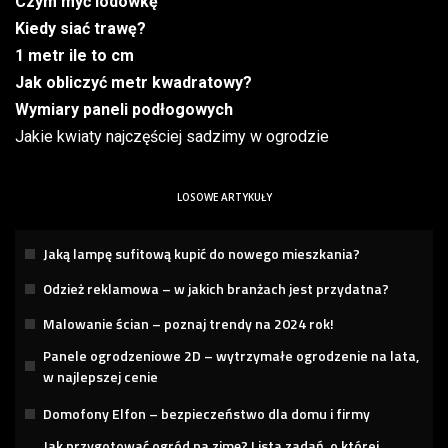
Czym myć lodówkę
Kiedy siać trawę?
1 metr ile to cm
Jak obliczyć metr kwadratowy?
Wymiary paneli podłogowych
Jakie kwiaty najczęściej sadzimy w ogrodzie
LOSOWE ARTYKUŁY
Jaką lampę sufitową kupić do nowego mieszkania?
Odzież reklamowa – w jakich branżach jest przydatna?
Malowanie ścian – poznaj trendy na 2024 rok!
Panele ogrodzeniowe 2D – wytrzymałe ogrodzenie na lata,
w najlepszej cenie
Domofony Elfon – bezpieczeństwo dla domu i firmy
Jak przygotować ogród na zimę? Lista zadań, o której