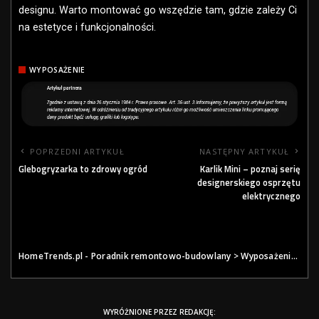
designu. Warto montować go wszędzie tam, gdzie zależy Ci
na estetyce i funkcjonalności.
WYPOSAŻENIE
POPRZEDNI ARTYKUŁ
NASTĘPNY ARTYKUŁ
Glebogryzarka to zdrowy ogród
Karlik Mini – poznaj serię
designerskiego osprzętu
elektrycznego
HomeTrends.pl - Poradnik remontowo-budowlany
>
Wyposażenie
>
Si
WYRÓŻNIONE PRZEZ REDAKCJĘ: