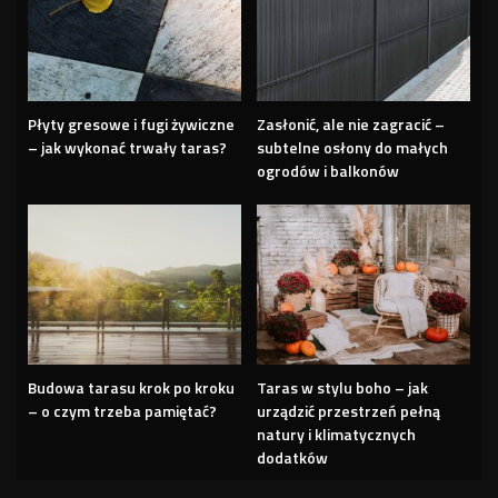
Płyty gresowe i fugi żywiczne
Zasłonić, ale nie zagracić –
– jak wykonać trwały taras?
subtelne osłony do małych
ogrodów i balkonów
Budowa tarasu krok po kroku
Taras w stylu boho – jak
– o czym trzeba pamiętać?
urządzić przestrzeń pełną
natury i klimatycznych
dodatków