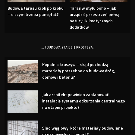
Budowa tarasu krok po kroku
Taras w stylu boho – jak
– o czym trzeba pamiętać?
urządzić przestrzeń pełną
natury i klimatycznych
dodatków
… I BUDOWA STAJE SIĘ PROSTSZA:
Kopalnia kruszyw – skąd pochodzą
materiały potrzebne do budowy dróg,
domów i betonu?
Jak architekt powinien zaplanować
instalację systemu odkurzania centralnego
na etapie projektu?
Ślad węglowy: które materiały budowlane
mają największy impact?