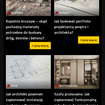
BUDOWA
PORADY
Kopalnia kruszyw – skąd
Jak budować portfolio
pochodzą materiały
projektanta wnętrz i
potrzebne do budowy
architekta?
dróg, domów i betonu?
Czytaj więcej
Czytaj więcej
DOM
WYPOSAŻENIE
Jak architekt powinien
Szafy przesuwne. Jak
zaplanować instalację
zaplanować funkcjonalną