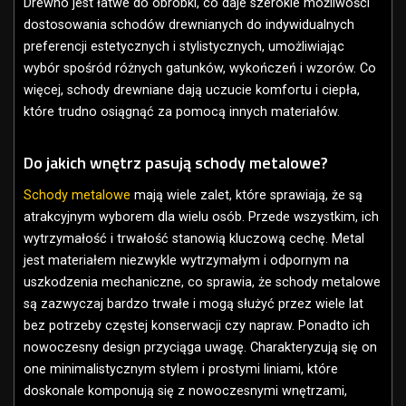
Drewno jest łatwe do obróbki, co daje szerokie możliwości
dostosowania schodów drewnianych do indywidualnych
preferencji estetycznych i stylistycznych, umożliwiając
wybór spośród różnych gatunków, wykończeń i wzorów. Co
więcej, schody drewniane dają uczucie komfortu i ciepła,
które trudno osiągnąć za pomocą innych materiałów.
Do jakich wnętrz pasują schody metalowe?
Schody metalowe
mają wiele zalet, które sprawiają, że są
atrakcyjnym wyborem dla wielu osób. Przede wszystkim, ich
wytrzymałość i trwałość stanowią kluczową cechę. Metal
jest materiałem niezwykle wytrzymałym i odpornym na
uszkodzenia mechaniczne, co sprawia, że schody metalowe
są zazwyczaj bardzo trwałe i mogą służyć przez wiele lat
bez potrzeby częstej konserwacji czy napraw. Ponadto ich
nowoczesny design przyciąga uwagę. Charakteryzują się on
one minimalistycznym stylem i prostymi liniami, które
doskonale komponują się z nowoczesnymi wnętrzami,