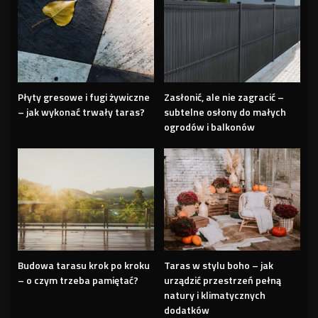
Płyty gresowe i fugi żywiczne
Zasłonić, ale nie zagracić –
– jak wykonać trwały taras?
subtelne osłony do małych
ogrodów i balkonów
Budowa tarasu krok po kroku
Taras w stylu boho – jak
– o czym trzeba pamiętać?
urządzić przestrzeń pełną
natury i klimatycznych
dodatków