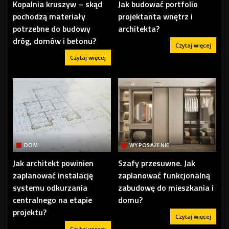
Kopalnia kruszyw – skąd
Jak budować portfolio
pochodzą materiały
projektanta wnętrz i
potrzebne do budowy
architekta?
dróg, domów i betonu?
Czytaj więcej
Czytaj więcej
DOM
WYPOSAŻENIE
Jak architekt powinien
Szafy przesuwne. Jak
zaplanować instalację
zaplanować funkcjonalną
systemu odkurzania
zabudowę do mieszkania i
centralnego na etapie
domu?
projektu?
Czytaj więcej
Czytaj więcej