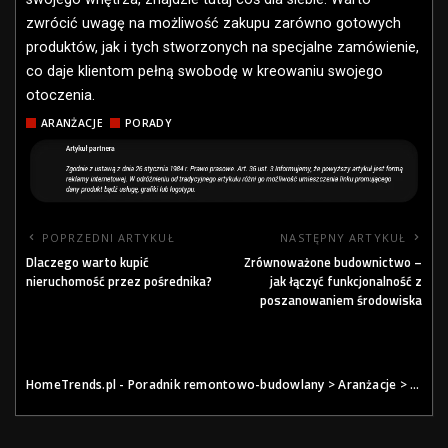
zwrócić uwagę na możliwość zakupu zarówno gotowych
produktów, jak i tych stworzonych na specjalne zamówienie,
co daje klientom pełną swobodę w kreowaniu swojego
otoczenia.
ARANŻACJE
PORADY
POPRZEDNI ARTYKUŁ
NASTĘPNY ARTYKUŁ
Dlaczego warto kupić
Zrównoważone budownictwo –
nieruchomość przez pośrednika?
jak łączyć funkcjonalność z
poszanowaniem środowiska
HomeTrends.pl - Poradnik remontowo-budowlany
>
Aranżacje
>
Metam