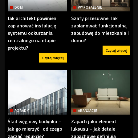
DOM
WYPOSAŻENIE
Jak architekt powinien
Szafy przesuwne. Jak
zaplanować instalację
zaplanować funkcjonalną
systemu odkurzania
zabudowę do mieszkania i
centralnego na etapie
domu?
projektu?
Czytaj więcej
Czytaj więcej
PORADY
ARANŻACJE
Ślad węglowy budynku –
Zapach jako element
jak go mierzyć i od czego
luksusu – jak detale
zacząć redukcję?
zapachowe definiują