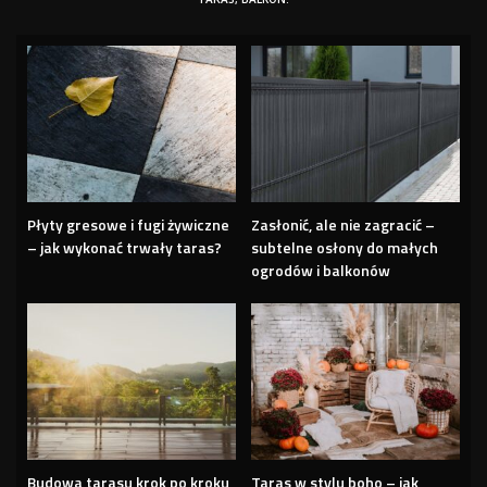
Płyty gresowe i fugi żywiczne
Zasłonić, ale nie zagracić –
– jak wykonać trwały taras?
subtelne osłony do małych
ogrodów i balkonów
Budowa tarasu krok po kroku
Taras w stylu boho – jak