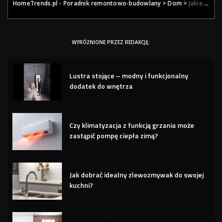
HomeTrends.pl - Poradnik remontowo-budowlany
>
Dom
>
Jakie są najlepsze okna dachowe do małych pomieszczeń?
WYRÓŻNIONE PRZEZ REDAKCJĘ:
Lustra stojące – modny i funkcjonalny
dodatek do wnętrza
Czy klimatyzacja z funkcją grzania może
zastąpić pompę ciepła zimą?
Jak dobrać idealny zlewozmywak do swojej
kuchni?