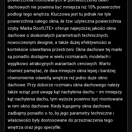
powierzchnia montowanych w pomieszczeniu okien
dachowych nie powinna być mniejsza niż 10% powierzchni
podłogi tego wnętrza. Kluczowa jest tu jednak nie tyle
powierzchnia całego okna, ile tzw. użyteczna powierzchnia
szyby. Marka RoofLITE+ oferuje najwyższej jakości okna
dachowe o doskonałych parametrach technicznych,
nowoczesnym designie, a także dużej efektywności w
kontekście oświetlania przestrzeni. Okna dachowe tej marki
są ponadto dostępne w wielu rozmiarach, modelach i
wyjątkowo atrakcyjnych wariantach cenowych. Warto
również pamiętać, że dwa mniejsze okna lepiej i bardziej
równomiernie oświetlą wnętrze niż jedno duże okno
dachowe. Przy doborze rozmiaru okna dachowego należy
także wziąć pod uwagę kąt nachylenia dachu – im mniejszy
kąt nachylenia dachu, tym wyższe powinno być montowane
w nim okno dachowe. Kiedy kupujemy okna dachowe,
zadbajmy ponadto o to, by jego parametry techniczne i
właściwości były dostosowane do przeznaczenia tego
wnętrza oraz jego specyfiki.