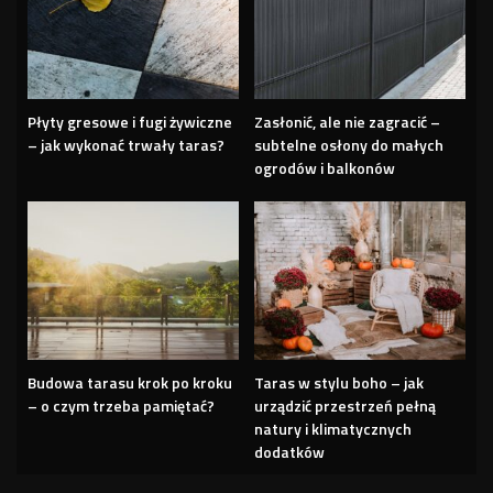
Płyty gresowe i fugi żywiczne
Zasłonić, ale nie zagracić –
– jak wykonać trwały taras?
subtelne osłony do małych
ogrodów i balkonów
Budowa tarasu krok po kroku
Taras w stylu boho – jak
– o czym trzeba pamiętać?
urządzić przestrzeń pełną
natury i klimatycznych
dodatków