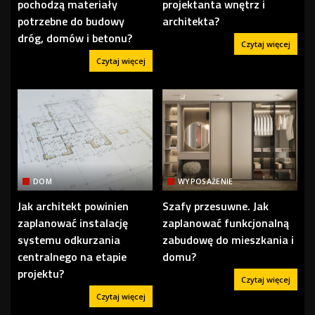
pochodzą materiały
projektanta wnętrz i
potrzebne do budowy
architekta?
dróg, domów i betonu?
Czytaj więcej
Czytaj więcej
DOM
WYPOSAŻENIE
Jak architekt powinien
Szafy przesuwne. Jak
zaplanować instalację
zaplanować funkcjonalną
systemu odkurzania
zabudowę do mieszkania i
centralnego na etapie
domu?
projektu?
Czytaj więcej
Czytaj więcej