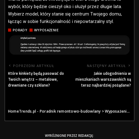
wybór, który będzie cieszył oko i służył przez długie lata.
Wybierz model, który stanie się centrum Twojego domu,
łącząc w sobie funkcjonalność i niepowtarzalny styl.
PORADY
WYPOSAŻENIE
POPRZEDNI ARTYKUŁ
NASTĘPNY ARTYKUŁ
Które kinkiety będą pasować do
Jakie udogodnienia w
Twoich wnętrz – metalowe,
mieszkaniach warszawskich są
drewniane czy szklane?
teraz najbardziej pożądane?
HomeTrends.pl - Poradnik remontowo-budowlany
>
Wyposażenie
>
Jak
WYRÓŻNIONE PRZEZ REDAKCJĘ: