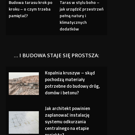
Budowa tarasu krok po
Taras w stylu boho –
kroku – o czym trzeba
jak urządzić przestrzeń
pamiętać?
pełną natury i
klimatycznych
dodatków
… I BUDOWA STAJE SIĘ PROSTSZA:
Kopalnia kruszyw – skąd
pochodzą materiały
potrzebne do budowy dróg,
domów i betonu?
Jak architekt powinien
zaplanować instalację
systemu odkurzania
centralnego na etapie
projektu?