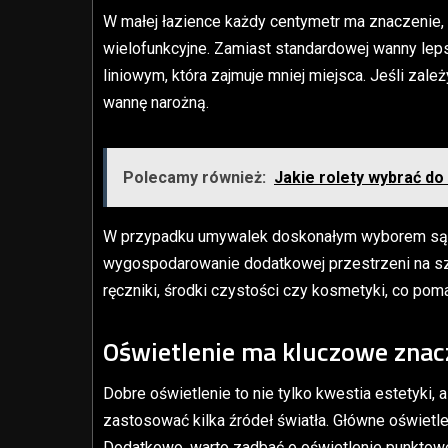
W małej łazience każdy centymetr ma znaczenie,
wielofunkcyjne. Zamiast standardowej wanny l
liniowym, która zajmuje mniej miejsca. Jeśli zal
wannę narożną.
Polecamy również:
Jakie rolety wybrać do 
W przypadku umywalek doskonałym wyborem są m
wygospodarowanie dodatkowej przestrzeni na s
ręczniki, środki czystości czy kosmetyki, co 
Oświetlenie ma kluczowe znac
Dobre oświetlenie to nie tylko kwestia estetyki, 
zastosować kilka źródeł światła. Główne oświetl
Dodatkowo, warto zadbać o oświetlenie punktowe, 