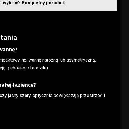
e wybrać? Kompletny poradnik
tania
 wannę?
mpaktowy, np. wannę narożną lub asymetryczną.
cją głębokiego brodzika.
małej łazience?
ż czy jasny szary, optycznie powiększają przestrzeń i