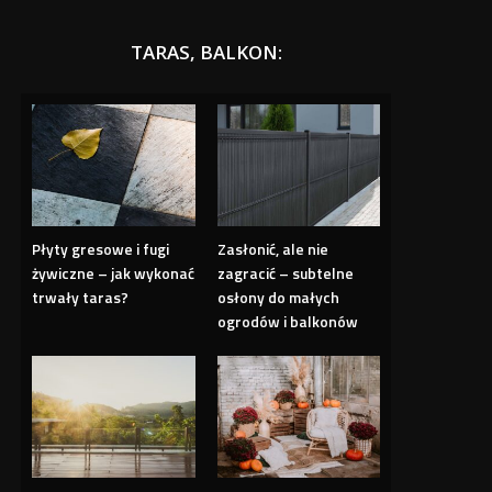
TARAS, BALKON:
Płyty gresowe i fugi
Zasłonić, ale nie
żywiczne – jak wykonać
zagracić – subtelne
trwały taras?
osłony do małych
ogrodów i balkonów