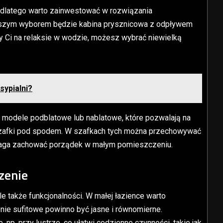
 dlatego warto zainwestować w rozwiązania
epszym wyborem będzie kabina prysznicowa z odpływem
eży Ci na relaksie w wodzie, możesz wybrać niewielką
sypialni?
odele podblatowe lub nablatowe, które pozwalają na
zafki pod spodem. W szafkach tych można przechowywać
pomaga zachować porządek w małym pomieszczeniu.
zenie
ale także funkcjonalności. W małej łazience warto
enie sufitowe powinno być jasne i równomierne.
np. przy lustrze, co ułatwi codzienne czynności, takie jak