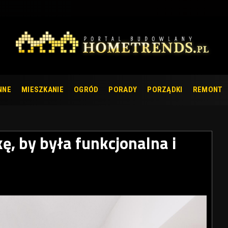
NNE
MIESZKANIE
OGRÓD
PORADY
PORZĄDKI
REMONT
kę, by była funkcjonalna i