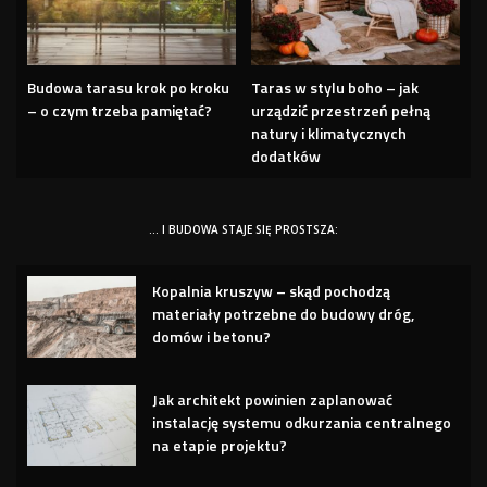
Budowa tarasu krok po kroku
Taras w stylu boho – jak
– o czym trzeba pamiętać?
urządzić przestrzeń pełną
natury i klimatycznych
dodatków
… I BUDOWA STAJE SIĘ PROSTSZA:
Kopalnia kruszyw – skąd pochodzą
materiały potrzebne do budowy dróg,
domów i betonu?
Jak architekt powinien zaplanować
instalację systemu odkurzania centralnego
na etapie projektu?