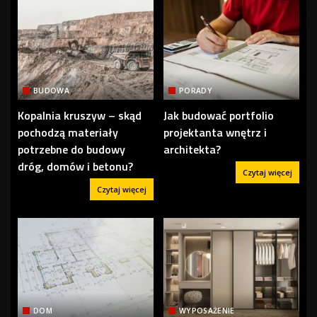
BUDOWA
PORADY
Kopalnia kruszyw – skąd
Jak budować portfolio
pochodzą materiały
projektanta wnętrz i
potrzebne do budowy
architekta?
dróg, domów i betonu?
Czytaj więcej
Czytaj więcej
DOM
WYPOSAŻENIE