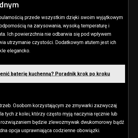
jednym
opularnością przede wszystkim dzięki swoim wyjątkowym
 odpornością na zarysowania, wysoką temperaturę i
lata. Ich powierzchnia nie odbarwia się pod wpływem
twia utrzymanie czystości. Dodatkowym atutem jest ich
ykle elegancko.
enić baterię kuchenną? Poradnik krok po kroku
otrzeb. Osobom korzystającym ze zmywarki zazwyczaj
ych z kolei, którzy często myją naczynia ręcznie lub
lnym rozwiązaniem będzie zlewozmywak dwukomorowy bądź
dna opcja usprawniająca codzienne obowiązki.