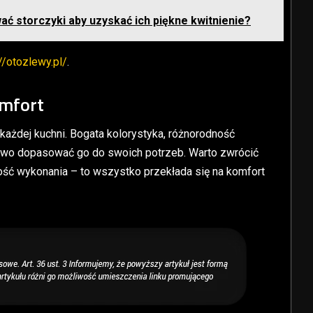
ć storczyki aby uzyskać ich piękne kwitnienie?
//otozlewy.pl/
.
omfort
ażdej kuchni. Bogata kolorystyka, różnorodność
łatwo dopasować go do swoich potrzeb. Warto zwrócić
ość wykonania – to wszystko przekłada się na komfort