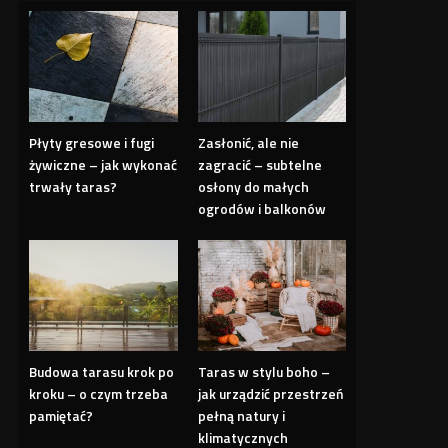
Płyty gresowe i fugi
Zasłonić, ale nie
żywiczne – jak wykonać
zagracić – subtelne
trwały taras?
osłony do małych
ogrodów i balkonów
Budowa tarasu krok po
Taras w stylu boho –
kroku – o czym trzeba
jak urządzić przestrzeń
pamiętać?
pełną natury i
klimatycznych