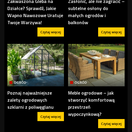
Zakwaszona Gleba na
Zasłonić, ale nie zagracić –
Działce? Sprawdź, Jakie
subtelne osłony do
Wapno Nawozowe Uratuje
małych ogrodów i
Twoje Warzywa!
balkonów
Czytaj więcej
Czytaj więcej
OGRÓD
OGRÓD
Poznaj najważniejsze
Meble ogrodowe – jak
zalety ogrodowych
stworzyć komfortową
szklarni z poliwęglanu
przestrzeń
wypoczynkową?
Czytaj więcej
Czytaj więcej