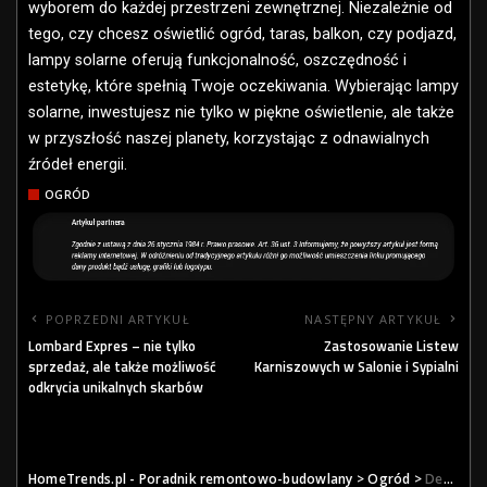
wyborem do każdej przestrzeni zewnętrznej. Niezależnie od
tego, czy chcesz oświetlić ogród, taras, balkon, czy podjazd,
lampy solarne oferują funkcjonalność, oszczędność i
estetykę, które spełnią Twoje oczekiwania. Wybierając lampy
solarne, inwestujesz nie tylko w piękne oświetlenie, ale także
w przyszłość naszej planety, korzystając z odnawialnych
źródeł energii.
OGRÓD
POPRZEDNI ARTYKUŁ
NASTĘPNY ARTYKUŁ
Lombard Expres – nie tylko
Zastosowanie Listew
sprzedaż, ale także możliwość
Karniszowych w Salonie i Sypialni
odkrycia unikalnych skarbów
HomeTrends.pl - Poradnik remontowo-budowlany
>
Ogród
>
Dekoracyjne lampy solarne to oświetlenie na każdą okazję