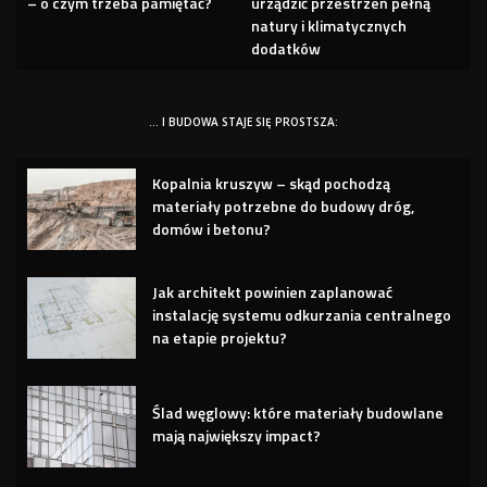
– o czym trzeba pamiętać?
urządzić przestrzeń pełną
natury i klimatycznych
dodatków
… I BUDOWA STAJE SIĘ PROSTSZA:
Kopalnia kruszyw – skąd pochodzą
materiały potrzebne do budowy dróg,
domów i betonu?
Jak architekt powinien zaplanować
instalację systemu odkurzania centralnego
na etapie projektu?
Ślad węglowy: które materiały budowlane
mają największy impact?